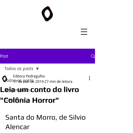
Post
Todos os posts
Editora Pedregulho
Todos os posts
17 de out. de 2019
27 min de leitura
Leia um conto do livro
lançamentos
"Colônia Horror"
romance
Santa do Morro, de Silvio 
Alencar