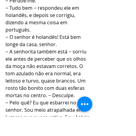
− Perdoe-me.
− Tudo bem − respondeu ele em 
holandês, e depois se corrigiu, 
dizendo a mesma coisa em 
português.
− O senhor é holandês! Está bem 
longe da casa, senhor.
− A senhorita também está − sorriu 
ele antes de perceber que os olhos 
da moça não estavam corretos. O 
tom azulado não era normal, era 
leitoso e turvo, quase brancos. Um 
rosto tão bonito com duas esferas 
mortas no centro. − Desculpe.
− Pelo quê? Eu que esbarrei no 
senhor. Sou meio atrapalhada em 
lugares que nunca estive. Sou Acácia.
− Meu nome é Ruud, senhorita.
− O senhor pretende sair à caça dos 