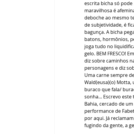
escrita bicha só pode
maravilhosa é afemin
deboche ao mesmo tem
de subjetividade, é fi
bagunça. A bicha pega
batons, hormônios, pelo
joga tudo no liquidif
gelo. BEM FRESCO! Em 
diz sobre caminhos nar
personagens e diz sob
Uma carne sempre de-
Wald(eusa)(o) Motta,
buraco que fala/ bura
sonha... Escrevo este
Bahia, cercado de um 
performance de Fabet
por aqui. Já reclama
fugindo da gente, a g