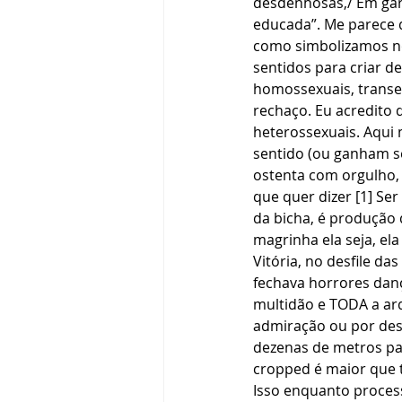
desdenhosas,/ Em garg
educada”. Me parece 
como simbolizamos no
sentidos para criar d
homossexuais, transe
rechaço. Eu acredito 
heterossexuais. Aqui 
sentido (ou ganham se
ostenta com orgulho, 
que quer dizer [1] Ser
da bicha, é produção
magrinha ela seja, el
Vitória, no desfile d
fechava horrores dan
multidão e TODA a arq
admiração ou por desp
dezenas de metros p
cropped é maior que t
Isso enquanto proces