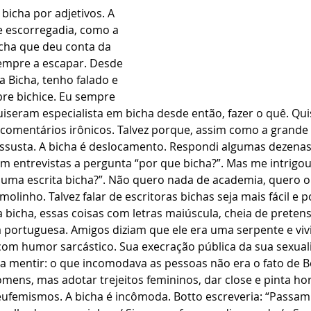
 bicha por adjetivos. A 
 escorregadia, como a 
cha que deu conta da 
sempre a escapar. Desde 
 Bicha, tenho falado e 
re bichice. Eu sempre 
uiseram especialista em bicha desde então, fazer o quê. Qu
s comentários irônicos. Talvez porque, assim como a grande
assusta. A bicha é deslocamento. Respondi algumas dezenas
m entrevistas a pergunta “por que bicha?”. Mas me intrigou
a uma escrita bicha?”. Não quero nada de academia, quero 
molinho. Talvez falar de escritoras bichas seja mais fácil e 
ra bicha, essas coisas com letras maiúscula, cheia de preten
a portuguesa. Amigos diziam que ele era uma serpente e vivi
 com humor sarcástico. Sua execração pública da sua sexua
a mentir: o que incomodava as pessoas não era o fato de B
mens, mas adotar trejeitos femininos, dar close e pinta hor
e eufemismos. A bicha é incômoda. Botto escreveria: “Passam