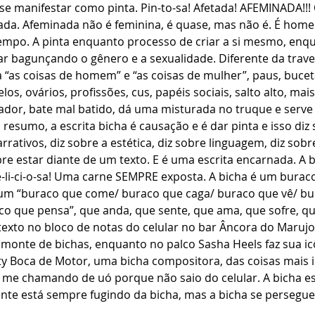
 se manifestar como pinta. Pin-to-sa! Afetada! AFEMINADA!!! 
ada. Afeminada não é feminina, é quase, mas não é. É hom
po. A pinta enquanto processo de criar a si mesmo, enq
car bagunçando o gênero e a sexualidade. Diferente da traves
 “as coisas de homem” e “as coisas de mulher”, paus, buceta
s, ovários, profissões, cus, papéis sociais, salto alto, mais-
icador, bate mal batido, dá uma misturada no truque e serv
resumo, a escrita bicha é causação e é dar pinta e isso diz 
rativos, diz sobre a estética, diz sobre linguagem, diz sobr
re estar diante de um texto. E é uma escrita encarnada. A b
li-ci-o-sa! Uma carne SEMPRE exposta. A bicha é um buraco
 um “buraco que come/ buraco que caga/ buraco que vê/ bu
co que pensa”, que anda, que sente, que ama, que sofre, qu
 texto no bloco de notas do celular no bar Âncora do Marujo
monte de bichas, enquanto no palco Sasha Heels faz sua ic
y Boca de Motor, uma bicha compositora, das coisas mais i
m me chamando de uó porque não saio do celular. A bicha e
ente está sempre fugindo da bicha, mas a bicha se persegue