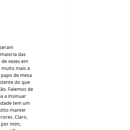
iseram 
 maioria das 
 de vezes em 
 muito mais a 
o papo de mesa 
potente do que 
são. Falemos de 
a a insinuar 
lidade tem um 
otto manter 
rores. Claro, 
 por mim, 