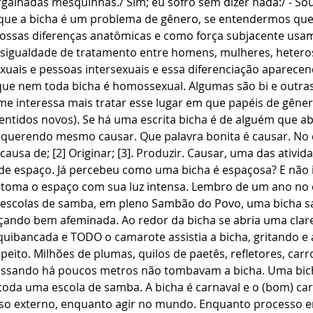
alhadas mesquinhas./ Sim; eu sofro sem dizer nada:/ - So
que a bicha é um problema de gênero, se entendermos que
ssas diferenças anatômicas e como força subjacente usam
esigualdade de tratamento entre homens, mulheres, heteros
xuais e pessoas intersexuais e essa diferenciação aparece
que nem toda bicha é homossexual. Algumas são bi e outras
me interessa mais tratar esse lugar em que papéis de gêne
ntidos novos). Se há uma escrita bicha é de alguém que abr
querendo mesmo causar. Que palavra bonita é causar. No d
 causa de; [2] Originar; [3]. Produzir. Causar, uma das ativid
 de espaço. Já percebeu como uma bicha é espaçosa? E não
a toma o espaço com sua luz intensa. Lembro de um ano no 
as escolas de samba, em pleno Sambão do Povo, uma bicha 
çando bem afeminada. Ao redor da bicha se abria uma clare
uibancada e TODO o camarote assistia a bicha, gritando e 
eito. Milhões de plumas, quilos de paetês, refletores, carr
assando há poucos metros não tombavam a bicha. Uma bic
oda uma escola de samba. A bicha é carnaval e o (bom) carn
so externo, enquanto agir no mundo. Enquanto processo e