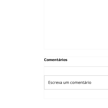
Comentários
Escreva um comentário
Escorpião direto na língua:
um mergulho na poesia da
carne e da memória