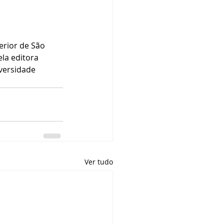
terior de São 
ela editora 
versidade 
Ver tudo