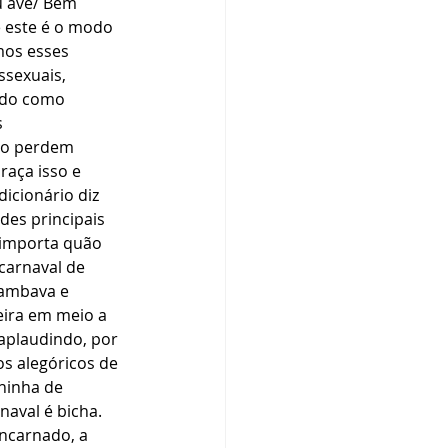
u ave/ Bem 
 este é o modo 
os esses 
sexuais, 
ndo como 
 
ro perdem 
aça isso e 
icionário diz 
ades principais 
 importa quão 
carnaval de 
sambava e 
ira em meio a 
aplaudindo, por 
os alegóricos de 
hinha de 
aval é bicha. 
ncarnado, a 