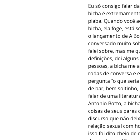
Eu só consigo falar da
bicha é extremamente
piaba. Quando você a
bicha, ela foge, está 
o lançamento de A Boa
conversado muito sob
falei sobre, mas me q
definições, dei algun
pessoas, a bicha me 
rodas de conversa e e
pergunta “o que seri
de bar, bem soltinho, 
falar de uma literatu
Antonio Botto, a bich
coisas de seus pares
discurso que não deix
relação sexual com ho
isso foi dito cheio d