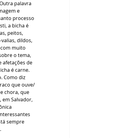
Outra palavra 
enagem e 
uanto processo 
ti, a bicha é 
s, peitos, 
valias, dildos, 
e com muito 
sobre o tema, 
e afetações de 
icha é carne. 
. Como diz 
raco que ouve/ 
e chora, que 
, em Salvador, 
ônica 
nteressantes 
stá sempre 
.